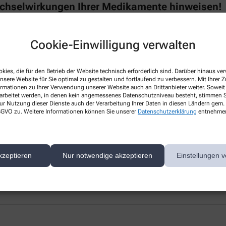
echselwirkungen Ihrer Medikamente hinweisen!
hen verordneten Medikamenten, da der Patient die Namen oft nicht genau
Computerprogramm checkt automatisch diese Interaktionen und macht uns 
Cookie-Einwilligung verwalten
 nötig erfolgt eine Information und Besprechung mit Ihrem Arzt.
kies, die für den Betrieb der Website technisch erforderlich sind. Darüber hinaus v
nsere Website für Sie optimal zu gestalten und fortlaufend zu verbessern. Mit Ihrer
ormationen zu Ihrer Verwendung unserer Website auch an Drittanbieter weiter. Soweit
rarbeitet werden, in denen kein angemessenes Datenschutzniveau besteht, stimmen Si
ur Nutzung dieser Dienste auch der Verarbeitung Ihrer Daten in diesen Ländern gem. 
 DSGVO zu. Weitere Informationen können Sie unserer
Datenschutzerklärung
entnehme
iungsausweis!
?
kzeptieren
Nur notwendige akzeptieren
Einstellungen v
ns vor. Wir speichern die Befreiung in unserem Computer und können aut