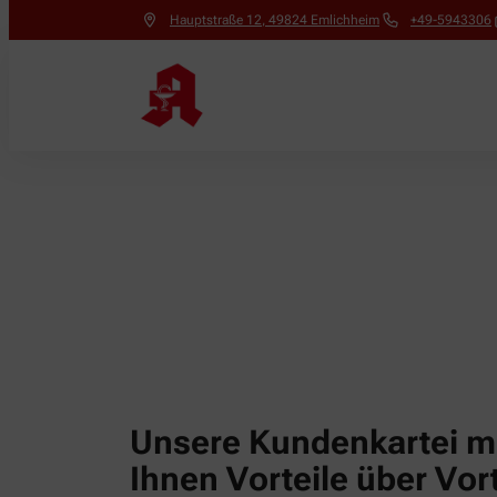
Hauptstraße 12
,
49824
Emlichheim
+49-5943306
Unsere Kundenkartei m
Ihnen Vorteile über Vor