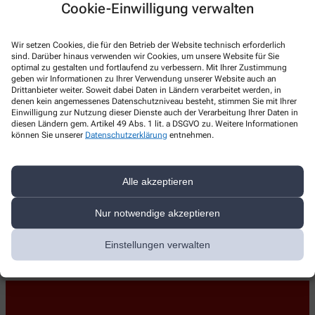
Cookie-Einwilligung verwalten
Lassen Sie sich von unseren pharmazeutischen Mitarbeiterinnen
beraten.
Wir setzen Cookies, die für den Betrieb der Website technisch erforderlich
sind. Darüber hinaus verwenden wir Cookies, um unsere Website für Sie
Bestens bevorratet
optimal zu gestalten und fortlaufend zu verbessern. Mit Ihrer Zustimmung
Wir haben die gängigen homöopathischen Einzel-und
geben wir Informationen zu Ihrer Verwendung unserer Website auch an
Komplexmittel verschiedener Firmen wie DHU Karlsruhe, Wala,
Drittanbieter weiter. Soweit dabei Daten in Ländern verarbeitet werden, in
denen kein angemessenes Datenschutzniveau besteht, stimmen Sie mit Ihrer
Heel, Weleda u. a. vorrätig.
Einwilligung zur Nutzung dieser Dienste auch der Verarbeitung Ihrer Daten in
diesen Ländern gem. Artikel 49 Abs. 1 lit. a DSGVO zu. Weitere Informationen
Im Rahmen einer Beratung fassen wir auch gerne kleine Mengen
können Sie unserer
Datenschutzerklärung
entnehmen.
in Röhrchen ab.
Wir stellen für Sie kleine und große homöopathische
Hausapotheken zusammen. So sind Sie und Ihre Familie für
Alle akzeptieren
Alltag und Urlaub, sportliche Aktivitäten, Sommervergnügen und
in der Erkältungszeit bestens ausgerüstet.
Nur notwendige akzeptieren
Einstellungen verwalten