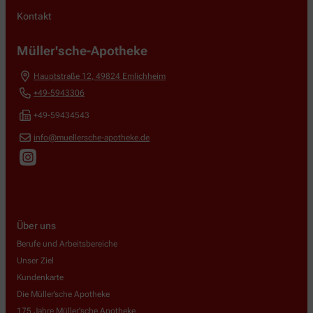
Kontakt
Müller'sche-Apotheke
Hauptstraße 12
,
49824
Emlichheim
+49-5943306
+49-59434543
info@muellersche-apotheke.de
Über uns
Berufe und Arbeitsbereiche
Unser Ziel
Kundenkarte
Die Müller’sche Apotheke
175 Jahre Müller'sche Apotheke