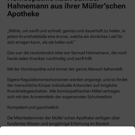
Hahnemann aus ihrer Müller‘schen
Apotheke
„Wähle, um sanft und schnell, gewiss und dauerhaft zu heilen, in
jedem Krankheitsfalle eine Arznei, welche ein ähnliches Leid für
sich erregen kann, als sie heilen soll.“
Das war die revolutionäre Idee von Samuel Hahnemann, die noch
heute vielen Kranken nachhaltig und sanft hilft.
Mit der Homöopathie wird immer der ganze Mensch behandelt.
Eigene Regulationsmechanismen werden angeregt, und so findet
der menschliche Körper individuelle Antworten auf mögliche
Krankheitsgeschehen. Alle homöopathischen Mittel vertragen
sich mit den Arzneimitteln der sogenannten Schulmedizin
Kompetent und ganzheitlich
Die Mitarbeiterinnen der Müller‘schen Apotheke verfügen über
fundiertes Wissen und langjährige Erfahrung im Bereich
Naturheilkunde, Homöopathie, Biochemie, Bachblüten und der
Spagyrik.